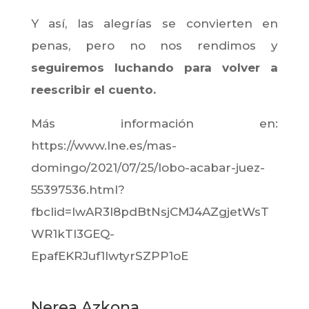
Y así, las alegrías se convierten en
penas, pero no nos rendimos y
seguiremos luchando para volver a
reescribir el cuento.
Más información en:
https://www.lne.es/mas-
domingo/2021/07/25/lobo-acabar-juez-
55397536.html?
fbclid=IwAR3I8pdBtNsjCMJ4AZgjetWsT
WR1kTI3GEQ-
EpafEKRJuf1lwtyrSZPP1oE
Nerea Azkona