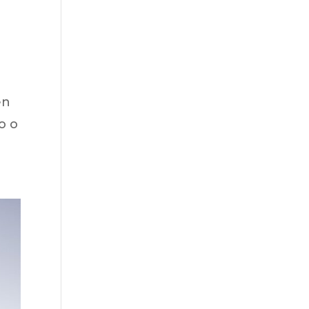
en
o o